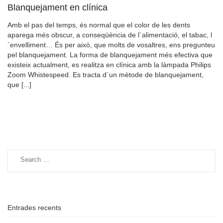
Blanquejament en clínica
Amb el pas del temps, és normal que el color de les dents
aparega més obscur, a conseqüència de l´alimentació, el tabac, l
´envelliment… És per això, que molts de vosaltres, ens pregunteu
pel blanquejament. La forma de blanquejament més efectiva que
existeix actualment, es realitza en clínica amb la làmpada Philips
Zoom Whistespeed. Es tracta d´un mètode de blanquejament,
que [...]
Search
for:
Entrades recents