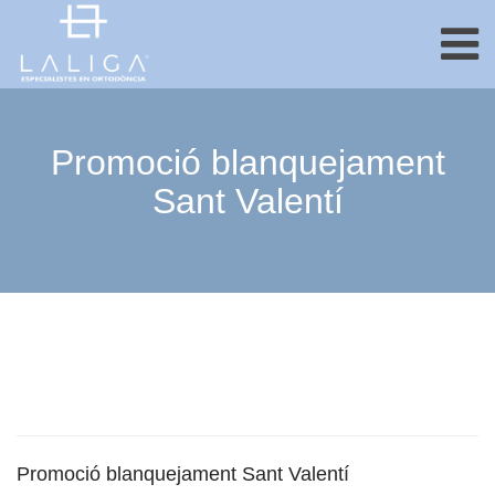
Skip
to
content
Promoció blanquejament
Sant Valentí
Promoció blanquejament Sant Valentí